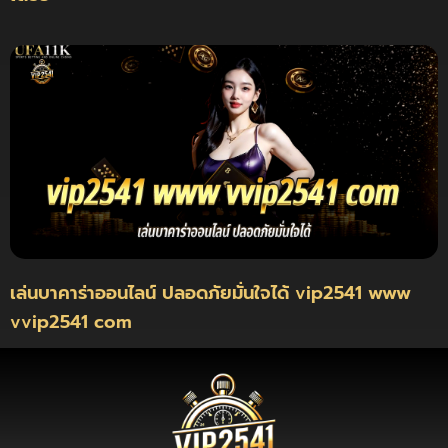
เล่นบาคาร่าออนไลน์ ปลอดภัยมั่นใจได้ vip2541 www
vvip2541 com