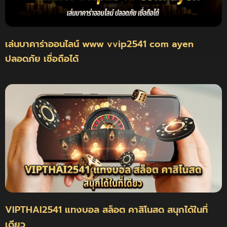
เล่นบาคาร่าออนไลน์ www vvip2541 com ayen
ปลอดภัย เชื่อถือได้
VIPTHAI2541 แทงบอล สล็อต คาสิโนสด สนุกได้ในที่
เดียว