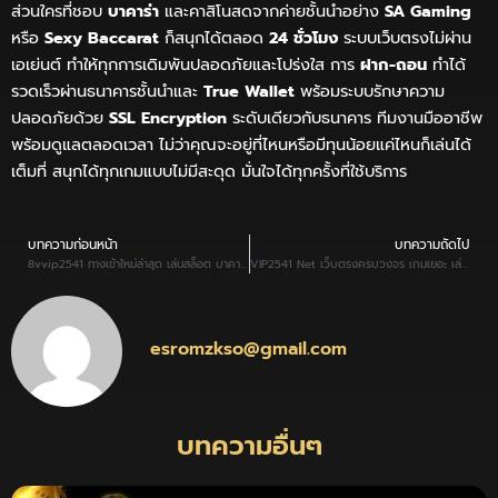
ส่วนใครที่ชอบ
บาคาร่า
และคาสิโนสดจากค่ายชั้นนำอย่าง
SA Gaming
หรือ
Sexy Baccarat
ก็สนุกได้ตลอด
24 ชั่วโมง
ระบบเว็บตรงไม่ผ่าน
เอเย่นต์ ทำให้ทุกการเดิมพันปลอดภัยและโปร่งใส การ
ฝาก-ถอน
ทำได้
รวดเร็วผ่านธนาคารชั้นนำและ
True Wallet
พร้อมระบบรักษาความ
ปลอดภัยด้วย
SSL Encryption
ระดับเดียวกับธนาคาร ทีมงานมืออาชีพ
พร้อมดูแลตลอดเวลา ไม่ว่าคุณจะอยู่ที่ไหนหรือมีทุนน้อยแค่ไหนก็เล่นได้
เต็มที่ สนุกได้ทุกเกมแบบไม่มีสะดุด มั่นใจได้ทุกครั้งที่ใช้บริการ
Prev
บทความก่อนหน้า
บทความถัดไป
8vvip2541 ทางเข้าใหม่ล่าสุด เล่นสล็อต บาคาร่า แทงบอลบนมือถือทุกระบบ
VIP2541 Net เว็บตรงครบวงจร เกมเยอะ เล่นง่ายทุกอุปกรณ์
esromzkso@gmail.com
บทความอื่นๆ