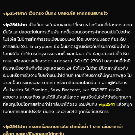
vip2541ฝาก เว็บตรง มั่นคง ปลอดภัย ฝากถอนสบายใจ
vip2541ฝาก
เป็นเว็บตรงไม่ผ่านเอเย่นต์ที่เหมาะสำหรับคนที่ต้องการความ
มั่นใจและปลอดภัยในการเดิมพัน ทุกขั้นตอนของการฝากถอนเป็นไปอย่าง
โปร่งใส ไม่มีการหักค่าธรรมเนียมแอบแฝง ใช้ระบบความปลอดภัยระดับ
สากลเช่น SSL Encryption ซึ่งเป็นมาตรฐานเดียวกับที่ธนาคารชั้นนำทั่ว
โลกใช้กัน ทำให้การทำธุรกรรมรวดเร็วและปลอดภัย ข้อมูลส่วนตัวก็ได้รับ
การปกป้องอย่างเข้มงวดตามมาตรฐาน ISO/IEC 27001 นอกจากนี้ยังมี
ทีมงานมืออาชีพที่พร้อมดูแลตลอด 24 ชั่วโมง ไม่ว่าจะมีปัญหาเกี่ยวกับ
ระบบหรือการใช้งานก็ขอคำแนะนำได้ทันที เกมที่ให้บริการก็มีคุณภาพสูง ไม่
ว่าจะเป็นการแทงบอล บาคาร่า หรือคาสิโนออนไลน์อื่น ๆ จากผู้ให้บริการ
ชั้นนำอย่าง SA Gaming, Sexy Baccarat, และ SBOBET กราฟิก
สวยงาม ระบบเสถียร เล่นได้ลื่นไหลไม่สะดุด คุณจึงมั่นใจได้ว่าเงินทุกบาท
ที่ลงทุนไปมีโอกาสสร้างกำไรกลับมาได้จริง เดิมพันกับ
vip2541
แล้วสนุก
ไปกับการเล่นที่โปร่งใส มั่นคง และวางใจได้ทุกครั้งที่ใช้บริการ
vip2541ฝาก ครบเครื่องเกมคาสิโน ฝากขั้นต่ำ 1 บาท เล่นบาคาร่า
สล็อต และคาสิโนสดสนุกได้ทุกวัน