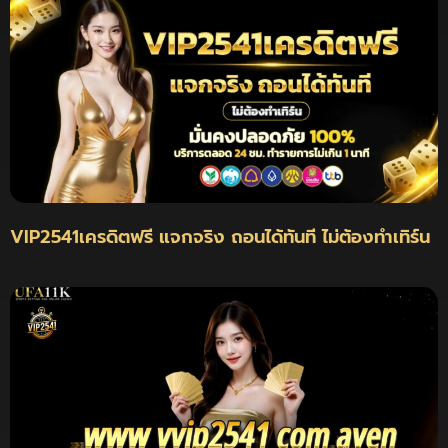
VIP2541เครดิตฟรี แจกจริง ถอนได้ทันที ไม่ต้องทำเทิร์น