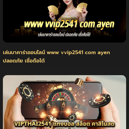
เล่นบาคาร่าออนไลน์ www vvip2541 com ayen
ปลอดภัย เชื่อถือได้