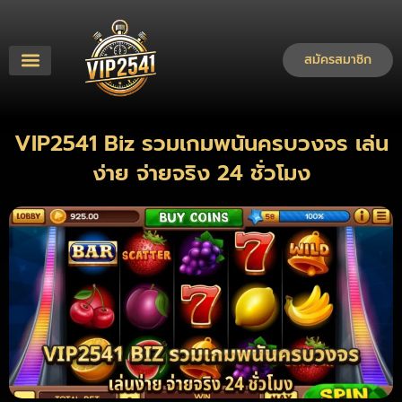
Skip
to
content
สมัครสมาชิก
VIP2541 Biz รวมเกมพนันครบวงจร เล่น
ง่าย จ่ายจริง 24 ชั่วโมง