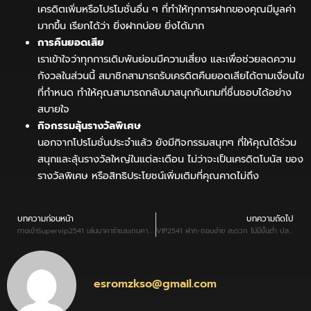
เครดิตเพิ่มหรือโปรโมชั่นอื่น ๆ ที่ทำให้ทุกการฝากของคุณมีมูลค่า
มากขึ้น เรียกได้ว่า ยิ่งฝากบ่อย ยิ่งได้มาก
การคืนยอดเสีย
เราเข้าใจว่าทุกการเดิมพันย่อมมีความเสี่ยง และเพื่อช่วยลดความ
กังวลในส่วนนี้ สมาชิกสามารถรับเครดิตคืนยอดเสียได้ตามเงื่อนไข
ที่กำหนด ทำให้คุณสามารถกลับมาสนุกกับเกมที่ชื่นชอบได้อย่าง
สบายใจ
กิจกรรมลุ้นรางวัลพิเศษ
นอกจากโปรโมชั่นประจำแล้ว ยังมีกิจกรรมสนุกๆ ที่ให้คุณได้ร่วม
สนุกและลุ้นรางวัลใหญ่ในแต่ละเดือน ไม่ว่าจะเป็นเครดิตโบนัส ของ
รางวัลพิเศษ หรือสิทธิประโยชน์เพิ่มเติมที่คุณคาดไม่ถึง
Prev
บทความก่อนหน้า
บทความถัดไป
ทางเข้าSupervip2541 เล่นบาคาร่าและเกมคาสิโน ปลอดภัย 100%
VIP2541 ฝาก-ถอนง่าย สะดวก ไม่มีขั้นต่ำ ปลอดภัย 24 ชั่วโมง
esromzkso@gmail.com