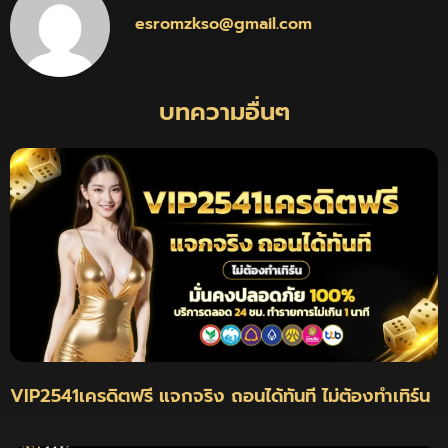
esromzkso@gmail.com
บทความอื่นๆ
VIP2541เครดิตฟรี แจกจริง ถอนได้ทันที ไม่ต้องทำเทิร์น