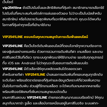
เว็บไซต์
vip2541line
ยังมีโปรโมชั่นและสิทธิพิเศษที่คุ้มค่า สมาชิกสามารถเลือกใช้
โปรโมชั่นที่เหมาะสมกับสไตล์การเล่นของตัวเอง ไม่ว่าจะเป็นโบนัสสำหรับ
สมาชิกใหม่ หรือโปรรายวันสุดพิเศษที่แจกให้สมาชิกเก่า คุณจะได้พบกับ
โอกาสที่คุ้มค่าทุกครั้งที่เข้ามาใช้งาน
VIP2541LINE ครบครันทุกความสนุกในการเดิมพันออนไลน์
VIP2541LINE
คือเว็บไซต์เดิมพันออนไลน์ที่ตอบโจทย์ทุกความต้องการ
ของผู้เล่นอย่างครบครัน ด้วยการรวมการเดิมพันกีฬา เกมสล็อต และเกม
คาสิโนสดไว้ในที่เดียว ทุกระบบถูกพัฒนาให้ใช้งานง่าย รองรับทุกอุปกรณ์
ทั้ง iOS และ Android ไม่ว่าคุณจะชื่นชอบการเดิมพันแบบใด
VIP2541LINE
มีตัวเลือกให้คุณเพลิดเพลินได้ตลอดเวลา
สำหรับสายกีฬา
VIP2541LINE
นำเสนอการเดิมพันที่ครอบคลุมทุกลีกดัง
ระดับโลก พร้อมอัตราต่อรองที่คุ้มค่าและข้อมูลวิเคราะห์ที่ช่วยเพิ่มความ
มั่นใจในการเดิมพัน ส่วนผู้ที่รักเกมสล็อต จะได้พบกับเกมหลากหลายธีม
พร้อมฟีเจอร์พิเศษที่เพิ่มความสนุกแบบจัดเต็ม
เกมคาสิโนสดบน
VIP2541LINE
ถ่ายทอดสัญญาณแบบเรียลไทม์ ให้คุณ
สนุกกับบาคาร่า รูเล็ต และเสือมังกรเหมือนอยู่ในคาสิโนจริง ระบบฝาก-